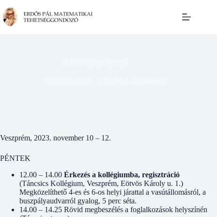
Skip
to
content
2. hétvége programja
2023.11.02.
2023-2024 tanév
Veszprém, 2023. november 10 – 12.
PÉNTEK
12.00 – 14.00
Érkezés a kollégiumba, regisztráció
(Táncsics Kollégium, Veszprém, Eötvös Károly u. 1.)
Megközelíthető 4-es és 6-os helyi járattal a vasútállomásról, a
buszpályaudvarról gyalog, 5 perc séta.
14.00 – 14.25 Rövid megbeszélés a foglalkozások helyszínén