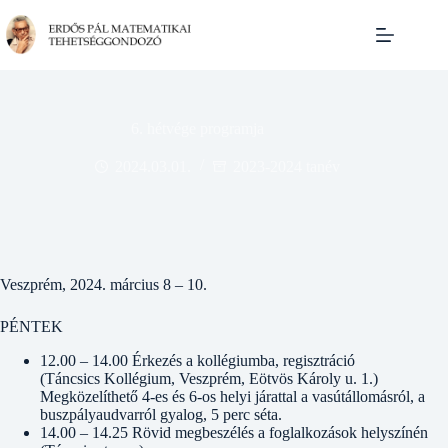
Skip
to
content
6. hétvége programja
2024.03.01.
2023-2024 tanév
Veszprém, 2024. március 8 – 10.
PÉNTEK
12.00 – 14.00 Érkezés a kollégiumba, regisztráció
(Táncsics Kollégium, Veszprém, Eötvös Károly u. 1.)
Megközelíthető 4-es és 6-os helyi járattal a vasútállomásról, a
buszpályaudvarról gyalog, 5 perc séta.
14.00 – 14.25 Rövid megbeszélés a foglalkozások helyszínén