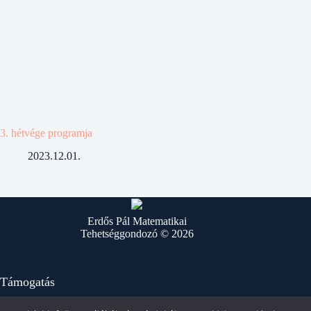
3. hétvége programja
2023.12.01.
Erdős Pál Matematikai
Tehetséggondozó © 2026
Támogatás
Kérjük támogassa az Erdős programot működtető MaTe