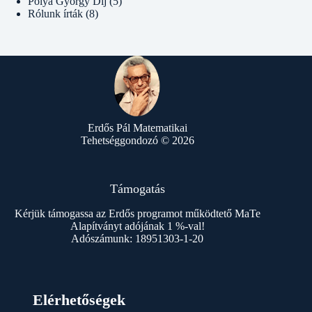
Pólya György Díj
(5)
Rólunk írták
(8)
Erdős Pál Matematikai
Tehetséggondozó © 2026
Támogatás
Kérjük támogassa az Erdős programot működtető MaTe
Alapítványt adójának 1 %-val!
Adószámunk: 18951303-1-20
Elérhetőségek