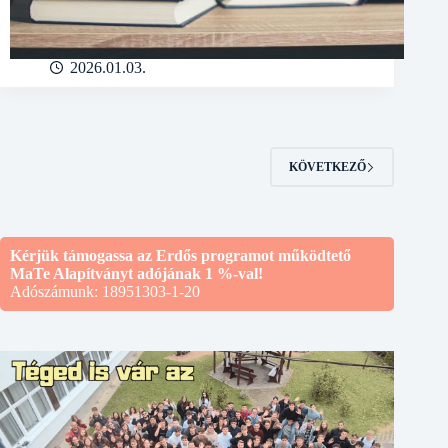
2026.01.03.
KÖVETKEZŐ
Kérjük támogassa az Erdős programot működtető
MaTe Alapítványt adójának 1 %-val!
Adószámunk: 18951303-1-20