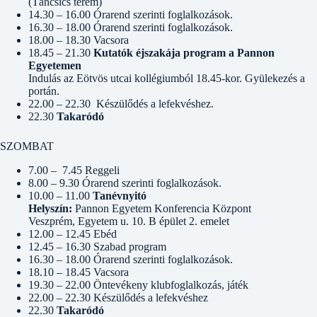
(Táncsics terem)
14.30 – 16.00 Órarend szerinti foglalkozások.
16.30 – 18.00 Órarend szerinti foglalkozások.
18.00 – 18.30 Vacsora
18.45 – 21.30
Kutatók éjszakája program a Pannon
Egyetemen
Indulás az Eötvös utcai kollégiumból 18.45-kor. Gyülekezés a
portán.
22.00 – 22.30 Készülődés a lefekvéshez.
22.30
Takaródó
SZOMBAT
7.00 – 7.45 Reggeli
8.00 – 9.30 Órarend szerinti foglalkozások.
10.00 – 11.00
Tanévnyitó
Helyszín:
Pannon Egyetem Konferencia Központ
Veszprém, Egyetem u. 10. B épület 2. emelet
12.00 – 12.45 Ebéd
12.45 – 16.30 Szabad program
16.30 – 18.00 Órarend szerinti foglalkozások.
18.10 – 18.45 Vacsora
19.30 – 22.00 Öntevékeny klubfoglalkozás, játék
22.00 – 22.30 Készülődés a lefekvéshez
22.30
Takaródó