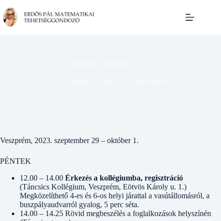
Skip
to
content
1. hétvége programja
2023.09.05.
2023-2024 tanév
Veszprém, 2023. szeptember 29 – október 1.
PÉNTEK
12.00 – 14.00
Érkezés a kollégiumba, regisztráció
(Táncsics Kollégium, Veszprém, Eötvös Károly u. 1.)
Megközelíthető 4-es és 6-os helyi járattal a vasútállomásról, a
buszpályaudvarról gyalog, 5 perc séta.
14.00 – 14.25 Rövid megbeszélés a foglalkozások helyszínén