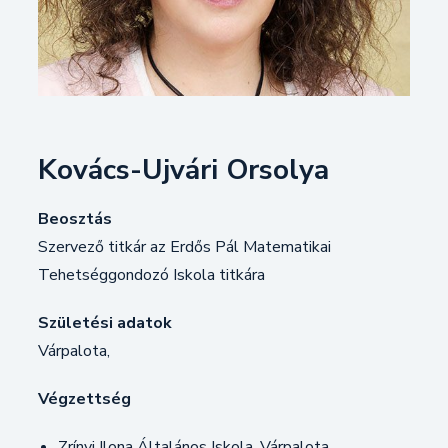
Kovács-Ujvári Orsolya
Beosztás
Szervező titkár az Erdős Pál Matematikai
Tehetséggondozó Iskola titkára
Születési adatok
Várpalota,
Végzettség
Zrínyi Ilona Általános Iskola, Várpalota