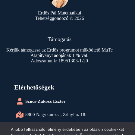
Erdős Pál Matematikai
Tehetséggondozó © 2026
Támogatás
Kérjük támogassa az Erdős programot működtető MaTe
Alapítványt adójának 1 %-val!
Adószámunk: 18951303-1-20
Elérhetőségek
Szücs-Zakócs Eszter
8800 Nagykanizsa, Zrínyi u. 18.
info@zalamat.hu
A jobb felhasználói élmény érdekében az oldalon cookie-kat