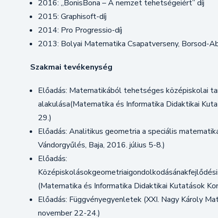
2016: ,,BonisBona – A nemzet tehetségeiért” díj
2015: Graphisoft-díj
2014: Pro Progressio-díj
2013: Bolyai Matematika Csapatverseny, Borsod-Aba
Szakmai tevékenység
Előadás: Matematikából tehetséges középiskolai ta
alakulása(Matematika és Informatika Didaktikai Kuta
29.)
Előadás: Analitikus geometria a speciális matemati
Vándorgyűlés, Baja, 2016. július 5-8.)
Előadás:
Középiskolásokgeometriaigondolkodásánakfejlődésis
(Matematika és Informatika Didaktikai Kutatások Kon
Előadás: Függvényegyenletek (XXI. Nagy Károly Mat
november 22-24.)