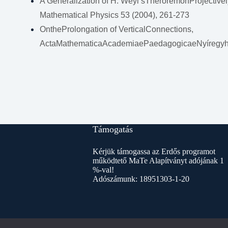
A Generalization of H. Weyl’sTheroremonProjective
Mathematical Physics 53 (2004), 261-273
OntheProlongation of VerticalConnections,
ActaMathematicaAcademiaePaedagogicaeNyíregyhá
Támogatás
Kérjük támogassa az Erdős programot
működtető MaTe Alapítványt adójának 1
%-val!
Adószámunk: 18951303-1-20