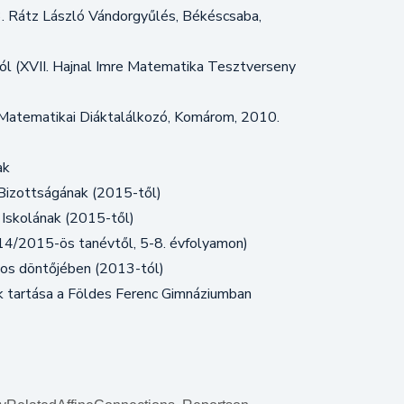
3. Rátz László Vándorgyűlés, Békéscsaba,
sról (XVII. Hajnal Imre Matematika Tesztverseny
Matematikai Diáktalálkozó, Komárom, 2010.
ak
 Bizottságának (2015-től)
Iskolának (2015-től)
14/2015-ös tanévtől, 5-8. évfolyamon)
gos döntőjében (2013-tól)
 tartása a Földes Ferenc Gimnáziumban