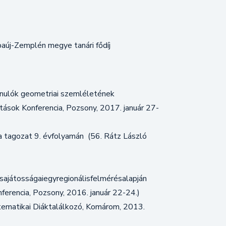
új-Zemplén megye tanári fődíj
nulók geometriai szemléletének
tások Konferencia, Pozsony, 2017. január 27-
ka tagozat 9. évfolyamán (56. Rátz László
ajátosságaiegyregionálisfelmérésalapján
ferencia, Pozsony, 2016. január 22-24.)
ematikai Diáktalálkozó, Komárom, 2013.