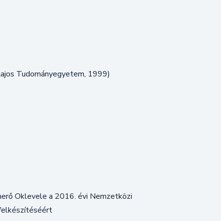
h Lajos Tudományegyetem, 1999)
merő Oklevele a 2016. évi Nemzetközi
felkészítéséért