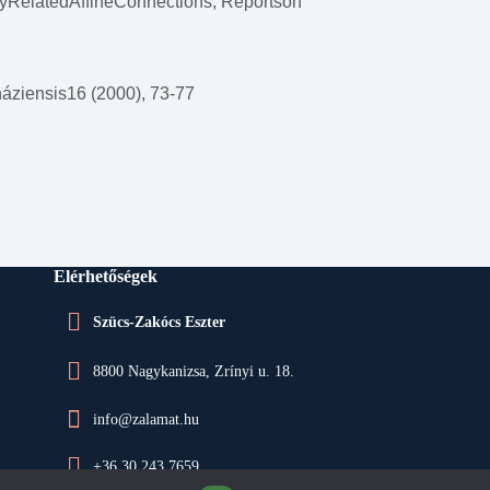
lyRelatedAffineConnections, Reportson
ziensis16 (2000), 73-77
Elérhetőségek
Szücs-Zakócs Eszter
8800 Nagykanizsa, Zrínyi u. 18.
info@zalamat.hu
+36 30 243 7659