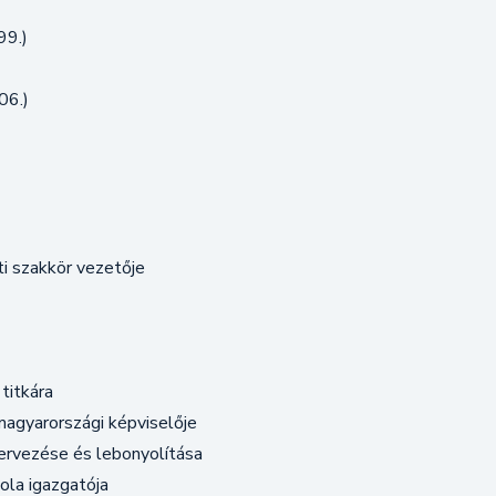
99.)
06.)
i szakkör vezetője
titkára
agyarországi képviselője
rvezése és lebonyolítása
la igazgatója