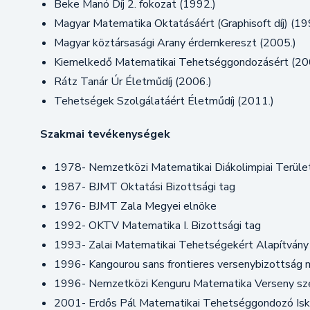
Beke Manó Díj 2. fokozat (1992.)
Magyar Matematika Oktatásáért (Graphisoft díj) (19
Magyar köztársasági Arany érdemkereszt (2005.)
Kiemelkedő Matematikai Tehetséggondozásért (20
Rátz Tanár Úr Életműdíj (2006.)
Tehetségek Szolgálatáért Életműdíj (2011.)
Szakmai tevékenységek
1978- Nemzetközi Matematikai Diákolimpiai Terület
1987- BJMT Oktatási Bizottsági tag
1976- BJMT Zala Megyei elnöke
1992- OKTV Matematika I. Bizottsági tag
1993- Zalai Matematikai Tehetségekért Alapítvány 
1996- Kangourou sans frontieres versenybizottság m
1996- Nemzetközi Kenguru Matematika Verseny sze
2001- Erdős Pál Matematikai Tehetséggondozó Isko