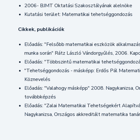
2006- BJMT Oktatási Szakosztályának alelnöke
Kutatási terület: Matematikai tehetséggondozás
Cikkek, publikációk
Előadás: "Felsőbb matematikai eszközök alkalmazá
munka során" Rátz László Vándorgyűlés, 2006. Kap
Előadás: "Többszintű matematikai tehetséggondozá
"Tehetséggondozás - másképp: Erdős Pál Matemati
Köznevelés
Előadás: "Valahogy másképp" 2008. Nagykanizsa, Or
továbbképzés
Előadás: "Zalai Matematikai Tehetségekért Alapítvá
Nagykanizsa, Országos akkreditált matematika taná