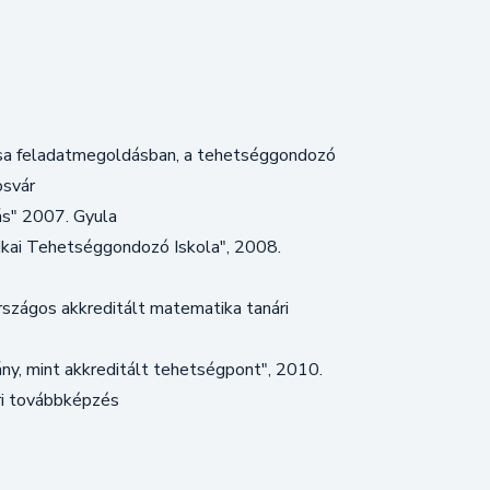
sa feladatmegoldásban, a tehetséggondozó
osvár
s" 2007. Gyula
kai Tehetséggondozó Iskola", 2008.
szágos akkreditált matematika tanári
ny, mint akkreditált tehetségpont", 2010.
ri továbbképzés