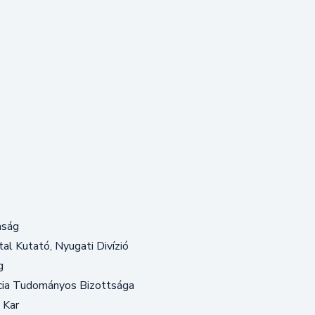
aság
al Kutató, Nyugati Divízió
g
cia Tudományos Bizottsága
 Kar