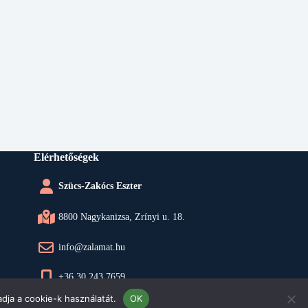
Elérhetőségek
Szücs-Zakócs Eszter
8800 Nagykanizsa, Zrínyi u. 18.
info@zalamat.hu
+36 30 243 7659
dja a cookie-k használatát.
OK
Azonosító: TP 160 000 768