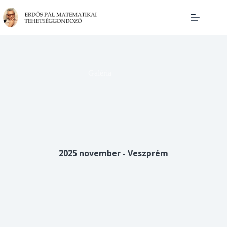
Skip
to
content
Galéria
2025 november - Veszprém