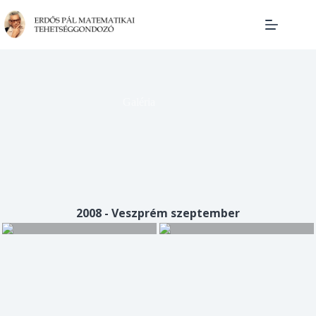
Skip
to
content
Galéria
2008 - Veszprém szeptember