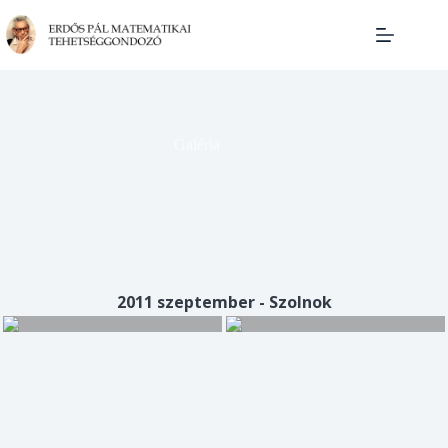
Skip
to
content
Galéria
2011 szeptember - Szolnok