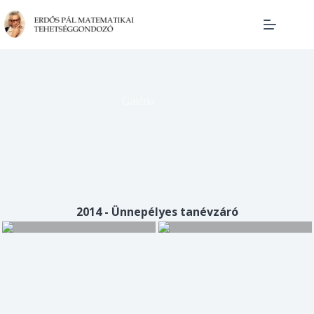
Skip
to
content
Galéria
2014 - Ünnepélyes tanévzáró