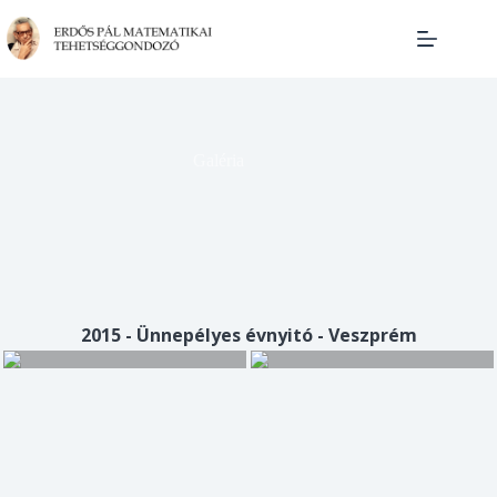
Skip
to
content
Galéria
2015 - Ünnepélyes évnyitó - Veszprém